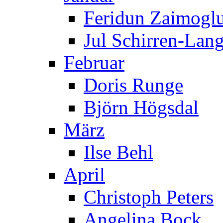
Feridun Zaimogl
Jul Schirren-Lan
Februar
Doris Runge
Björn Högsdal
März
Ilse Behl
April
Christoph Peters
Angelina Bock