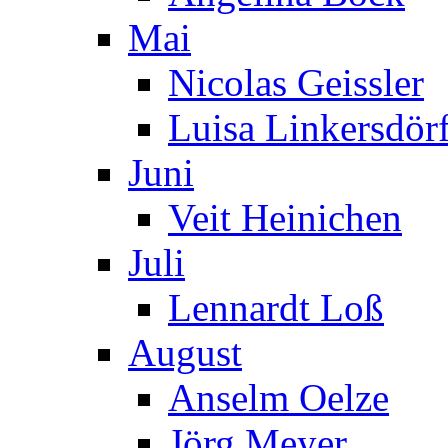
Mai
Nicolas Geissler
Luisa Linkersdör
Juni
Veit Heinichen
Juli
Lennardt Loß
August
Anselm Oelze
Jörg Meyer