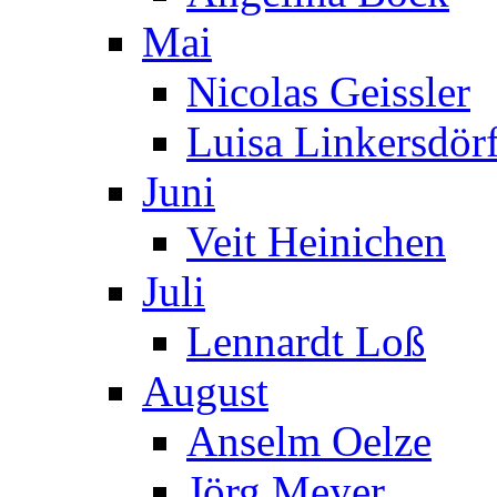
Mai
Nicolas Geissler
Luisa Linkersdör
Juni
Veit Heinichen
Juli
Lennardt Loß
August
Anselm Oelze
Jörg Meyer