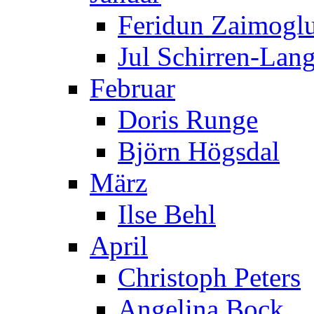
Feridun Zaimogl
Jul Schirren-Lan
Februar
Doris Runge
Björn Högsdal
März
Ilse Behl
April
Christoph Peters
Angelina Bock