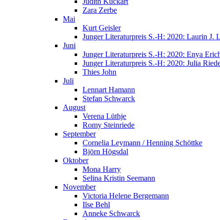
Judith Kuckart
Zara Zerbe
Mai
Kurt Geisler
Junger Literaturpreis S.-H: 2020: Laurin J.
Juni
Junger Literaturpreis S.-H: 2020: Enya Eric
Junger Literaturpreis S.-H: 2020: Julia Riede
Thies John
Juli
Lennart Hamann
Stefan Schwarck
August
Verena Lüthje
Romy Steinriede
September
Cornelia Leymann / Henning Schöttke
Björn Högsdal
Oktober
Mona Harry
Selina Kristin Seemann
November
Victoria Helene Bergemann
Ilse Behl
Anneke Schwarck