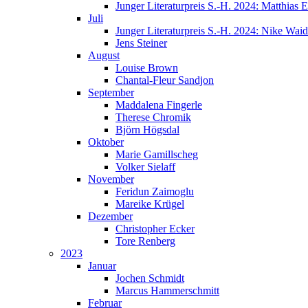
Junger Literaturpreis S.-H. 2024: Matthias E
Juli
Junger Literaturpreis S.-H. 2024: Nike Wai
Jens Steiner
August
Louise Brown
Chantal-Fleur Sandjon
September
Maddalena Fingerle
Therese Chromik
Björn Högsdal
Oktober
Marie Gamillscheg
Volker Sielaff
November
Feridun Zaimoglu
Mareike Krügel
Dezember
Christopher Ecker
Tore Renberg
2023
Januar
Jochen Schmidt
Marcus Hammerschmitt
Februar