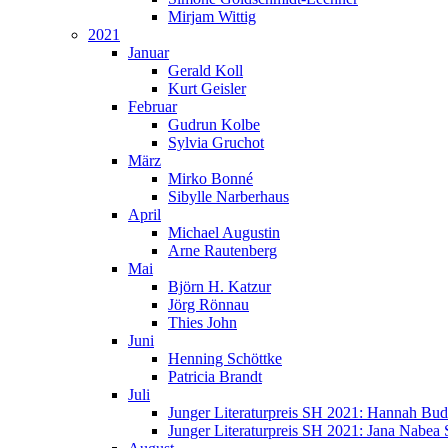
Mirjam Wittig
2021
Januar
Gerald Koll
Kurt Geisler
Februar
Gudrun Kolbe
Sylvia Gruchot
März
Mirko Bonné
Sibylle Narberhaus
April
Michael Augustin
Arne Rautenberg
Mai
Björn H. Katzur
Jörg Rönnau
Thies John
Juni
Henning Schöttke
Patricia Brandt
Juli
Junger Literaturpreis SH 2021: Hannah Bu
Junger Literaturpreis SH 2021: Jana Nabea