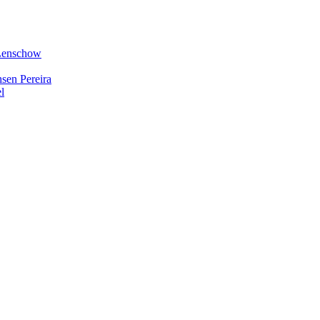
 Lenschow
hsen Pereira
l