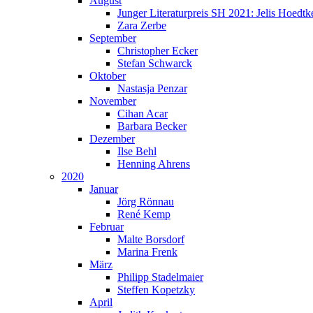
August
Junger Literaturpreis SH 2021: Jelis Hoedtk
Zara Zerbe
September
Christopher Ecker
Stefan Schwarck
Oktober
Nastasja Penzar
November
Cihan Acar
Barbara Becker
Dezember
Ilse Behl
Henning Ahrens
2020
Januar
Jörg Rönnau
René Kemp
Februar
Malte Borsdorf
Marina Frenk
März
Philipp Stadelmaier
Steffen Kopetzky
April