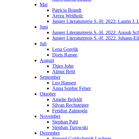
Mai
Patricia Brandt
Arezu Weitholz
Junger Literaturpreis S.-H: 2022: Laurin J.
Juni
Junger Literaturpreis S.-H. 2022: Anouk Sc
Junger Literaturpreis S.-H. 2022: Johann-E
Juli
Lena Gorelik
Doris Runge
August
Thies John
Almut Behl
September
Leo Hansen
Anna Sophie Felser
Oktober
Amelie Befeldt
Silvan Rechsteiner
Feridun Zaimoglu
November
Stephan Pahl
Stephan Turowski
Dezember
Simoné Goldschmidt-Lechner