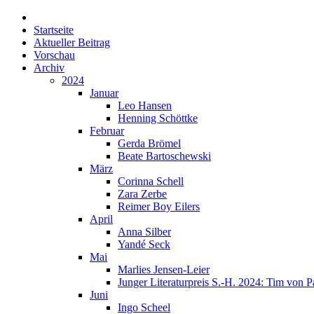
Startseite
Aktueller Beitrag
Vorschau
Archiv
2024
Januar
Leo Hansen
Henning Schöttke
Februar
Gerda Brömel
Beate Bartoschewski
März
Corinna Schell
Zara Zerbe
Reimer Boy Eilers
April
Anna Silber
Yandé Seck
Mai
Marlies Jensen-Leier
Junger Literaturpreis S.-H. 2024: Tim von P
Juni
Ingo Scheel