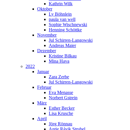
Kathrin Wilk
Oktober
Ly Böhnlein
paula van well
Sophie Wischnewski
Henning Schöttke
November
Jul Schirren-Langowski
Andreas Maier
Dezember
Kristine Bilkau
Mina Hava
2022
Januar
Zara Zerbe
Jul Schirren-Langowski
Februar
Eva Menasse
Norbert Gstrein
März
Esther Becker
Lisa Krusche
April
Jörg Rönnau
Antje Rávik Strubel