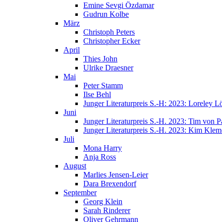
Emine Sevgi Özdamar
Gudrun Kolbe
März
Christoph Peters
Christopher Ecker
April
Thies John
Ulrike Draesner
Mai
Peter Stamm
Ilse Behl
Junger Literaturpreis S.-H: 2023: Loreley Lö
Juni
Junger Literaturpreis S.-H. 2023: Tim von P
Junger Literaturpreis S.-H. 2023: Kim Klem
Juli
Mona Harry
Anja Ross
August
Marlies Jensen-Leier
Dara Brexendorf
September
Georg Klein
Sarah Rinderer
Oliver Gehrmann