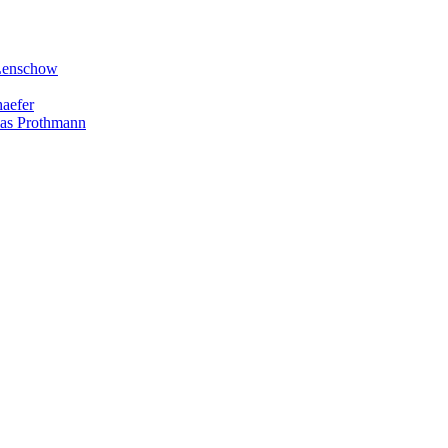
 Lenschow
haefer
lias Prothmann