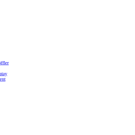
ffler
atay
ent