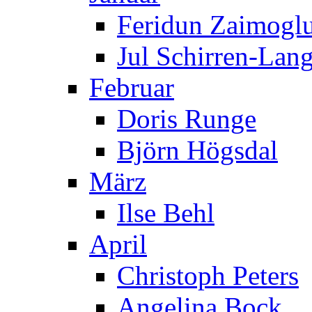
Feridun Zaimogl
Jul Schirren-Lan
Februar
Doris Runge
Björn Högsdal
März
Ilse Behl
April
Christoph Peters
Angelina Bock