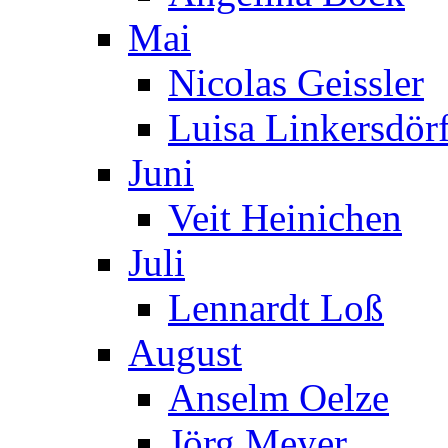
Mai
Nicolas Geissler
Luisa Linkersdör
Juni
Veit Heinichen
Juli
Lennardt Loß
August
Anselm Oelze
Jörg Meyer