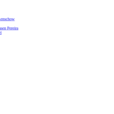
 Lenschow
hsen Pereira
l