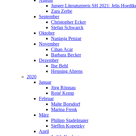
August
Junger Literaturpreis SH 2021: Jelis Hoedtk
Zara Zerbe
September
Christopher Ecker
Stefan Schwarck
Oktober
Nastasja Penzar
November
Cihan Acar
Barbara Becker
Dezember
Ilse Behl
Henning Ahrens
2020
Januar
Jörg Rönnau
René Kemp
Februar
Malte Borsdorf
Marina Frenk
März
Philipp Stadelmaier
Steffen Kopetzky
April