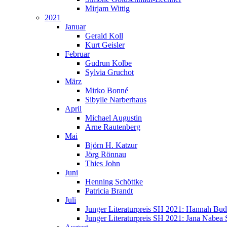
Mirjam Wittig
2021
Januar
Gerald Koll
Kurt Geisler
Februar
Gudrun Kolbe
Sylvia Gruchot
März
Mirko Bonné
Sibylle Narberhaus
April
Michael Augustin
Arne Rautenberg
Mai
Björn H. Katzur
Jörg Rönnau
Thies John
Juni
Henning Schöttke
Patricia Brandt
Juli
Junger Literaturpreis SH 2021: Hannah Bu
Junger Literaturpreis SH 2021: Jana Nabea