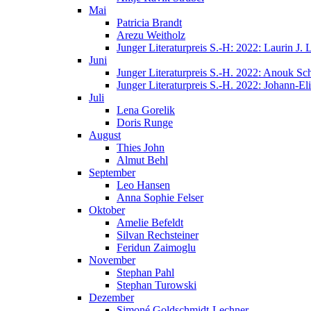
Mai
Patricia Brandt
Arezu Weitholz
Junger Literaturpreis S.-H: 2022: Laurin J.
Juni
Junger Literaturpreis S.-H. 2022: Anouk Sc
Junger Literaturpreis S.-H. 2022: Johann-E
Juli
Lena Gorelik
Doris Runge
August
Thies John
Almut Behl
September
Leo Hansen
Anna Sophie Felser
Oktober
Amelie Befeldt
Silvan Rechsteiner
Feridun Zaimoglu
November
Stephan Pahl
Stephan Turowski
Dezember
Simoné Goldschmidt-Lechner