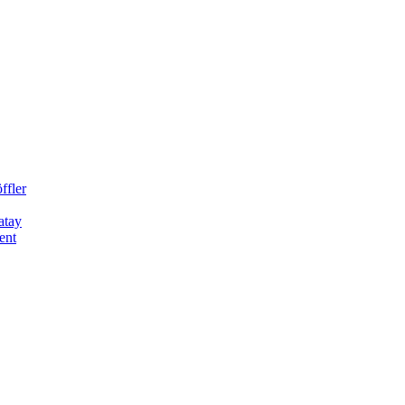
ffler
atay
ent