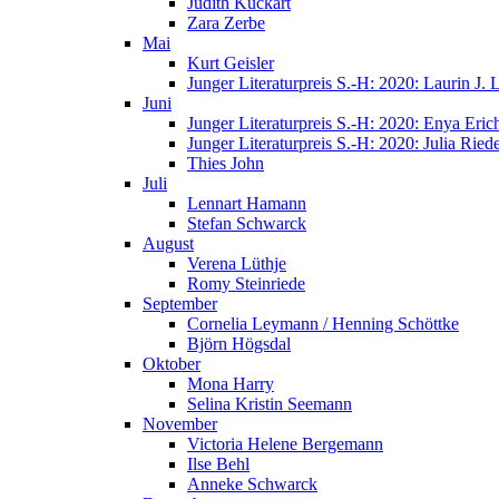
Judith Kuckart
Zara Zerbe
Mai
Kurt Geisler
Junger Literaturpreis S.-H: 2020: Laurin J.
Juni
Junger Literaturpreis S.-H: 2020: Enya Eric
Junger Literaturpreis S.-H: 2020: Julia Riede
Thies John
Juli
Lennart Hamann
Stefan Schwarck
August
Verena Lüthje
Romy Steinriede
September
Cornelia Leymann / Henning Schöttke
Björn Högsdal
Oktober
Mona Harry
Selina Kristin Seemann
November
Victoria Helene Bergemann
Ilse Behl
Anneke Schwarck