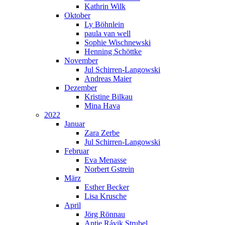
Kathrin Wilk
Oktober
Ly Böhnlein
paula van well
Sophie Wischnewski
Henning Schöttke
November
Jul Schirren-Langowski
Andreas Maier
Dezember
Kristine Bilkau
Mina Hava
2022
Januar
Zara Zerbe
Jul Schirren-Langowski
Februar
Eva Menasse
Norbert Gstrein
März
Esther Becker
Lisa Krusche
April
Jörg Rönnau
Antje Rávik Strubel