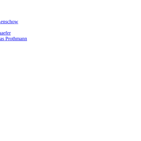
 Lenschow
haefer
lias Prothmann