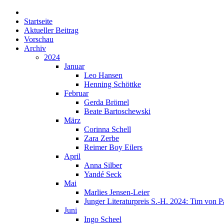
Startseite
Aktueller Beitrag
Vorschau
Archiv
2024
Januar
Leo Hansen
Henning Schöttke
Februar
Gerda Brömel
Beate Bartoschewski
März
Corinna Schell
Zara Zerbe
Reimer Boy Eilers
April
Anna Silber
Yandé Seck
Mai
Marlies Jensen-Leier
Junger Literaturpreis S.-H. 2024: Tim von P
Juni
Ingo Scheel