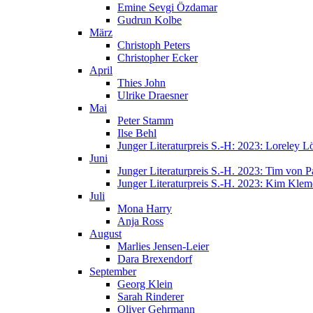
Emine Sevgi Özdamar
Gudrun Kolbe
März
Christoph Peters
Christopher Ecker
April
Thies John
Ulrike Draesner
Mai
Peter Stamm
Ilse Behl
Junger Literaturpreis S.-H: 2023: Loreley Lö
Juni
Junger Literaturpreis S.-H. 2023: Tim von P
Junger Literaturpreis S.-H. 2023: Kim Klem
Juli
Mona Harry
Anja Ross
August
Marlies Jensen-Leier
Dara Brexendorf
September
Georg Klein
Sarah Rinderer
Oliver Gehrmann