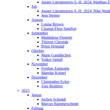
Junger Literaturpreis S.-H. 2024: Matthias E
Juli
Junger Literaturpreis S.-H. 2024: Nike Wai
Jens Steiner
August
Louise Brown
Chantal-Fleur Sandjon
September
Maddalena Fingerle
Therese Chromik
Björn Högsdal
Oktober
Marie Gamillscheg
Volker Sielaff
November
Feridun Zaimoglu
Mareike Krügel
Dezember
Christopher Ecker
Tore Renberg
2023
Januar
Jochen Schmidt
Marcus Hammerschmitt
Februar