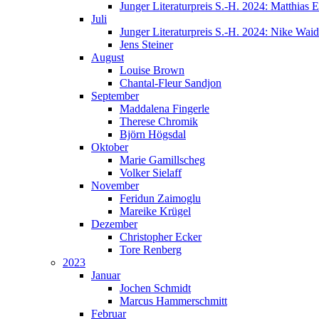
Junger Literaturpreis S.-H. 2024: Matthias E
Juli
Junger Literaturpreis S.-H. 2024: Nike Wai
Jens Steiner
August
Louise Brown
Chantal-Fleur Sandjon
September
Maddalena Fingerle
Therese Chromik
Björn Högsdal
Oktober
Marie Gamillscheg
Volker Sielaff
November
Feridun Zaimoglu
Mareike Krügel
Dezember
Christopher Ecker
Tore Renberg
2023
Januar
Jochen Schmidt
Marcus Hammerschmitt
Februar