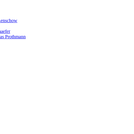
 Lenschow
haefer
lias Prothmann