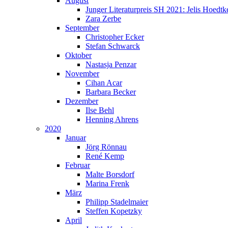
August
Junger Literaturpreis SH 2021: Jelis Hoedtk
Zara Zerbe
September
Christopher Ecker
Stefan Schwarck
Oktober
Nastasja Penzar
November
Cihan Acar
Barbara Becker
Dezember
Ilse Behl
Henning Ahrens
2020
Januar
Jörg Rönnau
René Kemp
Februar
Malte Borsdorf
Marina Frenk
März
Philipp Stadelmaier
Steffen Kopetzky
April