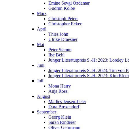
Emine Sevgi Özdamar
Gudrun Kolbe
März
Christoph Peters
Christopher Ecker
April
Thies John
Ulrike Draesner
Mai
Peter Stamm
Ilse Behl
Junger Literaturpreis S.-H: 2023: Loreley Lö
Juni
Junger Literaturpreis S.-H. 2023: Tim von P
Junger Literaturpreis S.-H. 2023: Kim Klem
Juli
Mona Harry
Anja Ross
August
Marlies Jensen-Leier
Dara Brexendorf
September
Georg Klein
Sarah Rinderer
Oliver Gehrmann