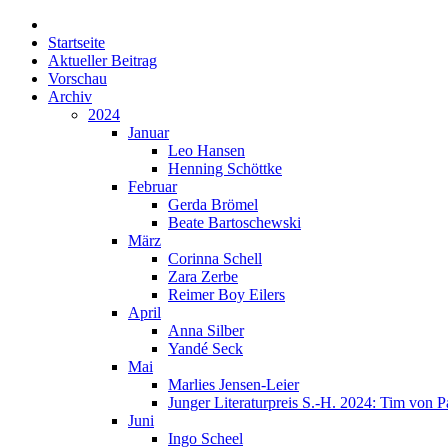
Startseite
Aktueller Beitrag
Vorschau
Archiv
2024
Januar
Leo Hansen
Henning Schöttke
Februar
Gerda Brömel
Beate Bartoschewski
März
Corinna Schell
Zara Zerbe
Reimer Boy Eilers
April
Anna Silber
Yandé Seck
Mai
Marlies Jensen-Leier
Junger Literaturpreis S.-H. 2024: Tim von P
Juni
Ingo Scheel