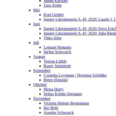
Judith Kuckart
Zara Zerbe
Mai
Kurt Geisler
Junger Literaturpreis S.-H: 2020: Laurin J.
Juni
Junger Literaturpreis S.-H: 2020: Enya Eric
Junger Literaturpreis S.-H: 2020: Julia Riede
Thies John
Juli
Lennart Hamann
Stefan Schwarck
August
Verena Lüthje
Romy Steinriede
September
Cornelia Leymann / Henning Schöttke
Björn Högsdal
Oktober
Mona Harry
Selina Kristin Seemann
November
Victoria Helene Bergemann
Ilse Behl
Anneke Schwarck