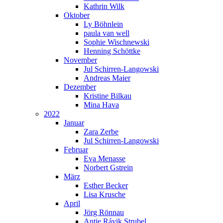
Kathrin Wilk
Oktober
Ly Böhnlein
paula van well
Sophie Wischnewski
Henning Schöttke
November
Jul Schirren-Langowski
Andreas Maier
Dezember
Kristine Bilkau
Mina Hava
2022
Januar
Zara Zerbe
Jul Schirren-Langowski
Februar
Eva Menasse
Norbert Gstrein
März
Esther Becker
Lisa Krusche
April
Jörg Rönnau
Antje Rávik Strubel