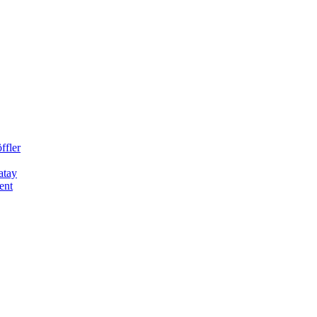
ffler
atay
ent