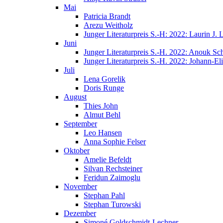
Mai
Patricia Brandt
Arezu Weitholz
Junger Literaturpreis S.-H: 2022: Laurin J.
Juni
Junger Literaturpreis S.-H. 2022: Anouk Sc
Junger Literaturpreis S.-H. 2022: Johann-E
Juli
Lena Gorelik
Doris Runge
August
Thies John
Almut Behl
September
Leo Hansen
Anna Sophie Felser
Oktober
Amelie Befeldt
Silvan Rechsteiner
Feridun Zaimoglu
November
Stephan Pahl
Stephan Turowski
Dezember
Simoné Goldschmidt-Lechner