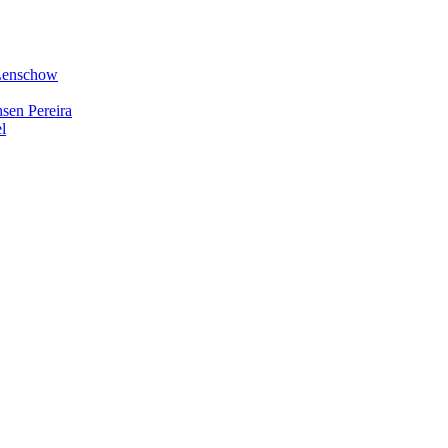
 Lenschow
hsen Pereira
l