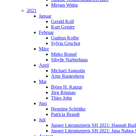
Mirjam Wittig
2021
Januar
Gerald Koll
Kurt Geisler
Februar
Gudrun Kolbe
Sylvia Gruchot
März
Mirko Bonné
Sibylle Narberhaus
April
Michael Augustin
Arne Rautenberg
Mai
Björn H. Katzur
Jörg Rönnau
Thies John
Juni
Henning Schöttke
Patricia Brandt
Juli
Junger Literaturpreis SH 2021: Hannah Bu
Junger Literaturpreis SH 2021: Jana Nabea