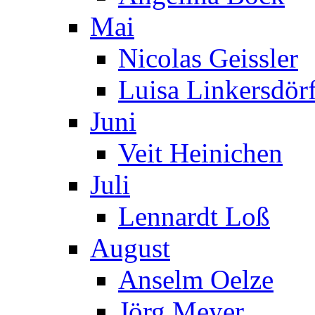
Mai
Nicolas Geissler
Luisa Linkersdör
Juni
Veit Heinichen
Juli
Lennardt Loß
August
Anselm Oelze
Jörg Meyer