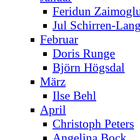
Feridun Zaimogl
Jul Schirren-Lan
Februar
Doris Runge
Björn Högsdal
März
Ilse Behl
April
Christoph Peters
Angelina Bock