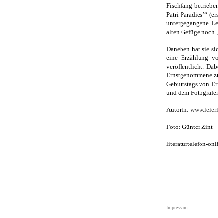
Fischfang betriebe
Patri-Paradies’“ (e
untergegangene Leb
alten Gefüge noch
Daneben hat sie si
eine Erzählung vo
veröffentlicht. Da
Ernstgenommene zu 
Geburtstags von Er
und dem Fotografen
Autorin:
www.leierl
Foto: Günter Zint
literaturtelefon-on
Impressum