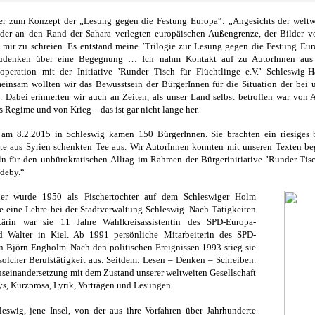
ier zum Konzept der „Lesung gegen die Festung Europa“: „Angesichts der welt
, der an den Rand der Sahara verlegten europäischen Außengrenze, der Bilder
 mir zu schreien. Es entstand meine ’Trilogie zur Lesung gegen die Festung Euro
udenken über eine Begegnung … Ich nahm Kontakt auf zu AutorInnen aus
ooperation mit der Initiative ’Runder Tisch für Flüchtlinge e.V.’ Schleswig-
einsam wollten wir das Bewusstsein der BürgerInnen für die Situation der bei u
 Dabei erinnerten wir auch an Zeiten, als unser Land selbst betroffen war von 
 Regime und von Krieg – das ist gar nicht lange her.
 am 8.2.2015 in Schleswig kamen 150 BürgerInnen. Sie brachten ein riesiges 
e aus Syrien schenkten Tee aus. Wir AutorInnen konnten mit unseren Texten be
 für den unbürokratischen Alltag im Rahmen der Bürgerinitiative ’Runder Tisc
ddeby.“
eier wurde 1950 als Fischertochter auf dem Schleswiger Holm
e eine Lehre bei der Stadtverwaltung Schleswig. Nach Tätigkeiten
etärin war sie 11 Jahre Wahlkreisassistentin des SPD-Europa-
 Walter in Kiel. Ab 1991 persönliche Mitarbeiterin des SPD-
 Björn Engholm. Nach den politischen Ereignissen 1993 stieg sie
 solcher Berufstätigkeit aus. Seitdem: Lesen – Denken – Schreiben.
Auseinandersetzung mit dem Zustand unserer weltweiten Gesellschaft
ys, Kurzprosa, Lyrik, Vorträgen und Lesungen.
swig, jene Insel, von der aus ihre Vorfahren über Jahrhunderte