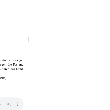
t die Schleswiger
gegen die Festung
n durch das Land.
szka)