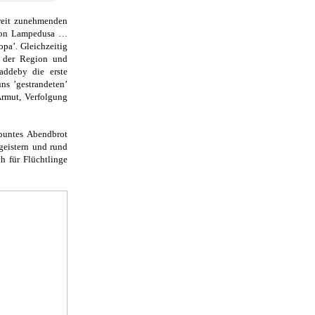
weit zunehmenden
 von Lampedusa …
pa’. Gleichzeitig
 der Region und
Haddeby die erste
ns ’gestrandeten’
Armut, Verfolgung
buntes Abendbrot
geistern und rund
h für Flüchtlinge