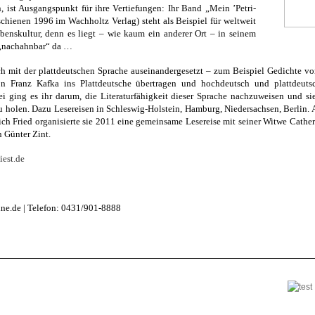
n, ist Ausgangspunkt für ihre Vertiefungen: Ihr Band „Mein ’Petri-
rschienen 1996 im Wachholtz Verlag) steht als Beispiel für weltweit
enskultur, denn es liegt – wie kaum ein anderer Ort – in seinem
 „nachahnbar“ da …
ch mit der plattdeutschen Sprache auseinandergesetzt – zum Beispiel Gedichte vo
n Franz Kafka ins Plattdeutsche übertragen und hochdeutsch und plattdeuts
bei ging es ihr darum, die Literaturfähigkeit dieser Sprache nachzuweisen und si
holen. Dazu Lesereisen in Schleswig-Holstein, Hamburg, Niedersachsen, Berlin. A
ich Fried organisierte sie 2011 eine gemeinsame Lesereise mit seiner Witwe Cathe
 Günter Zint.
iest.de
line.de | Telefon: 0431/901-8888