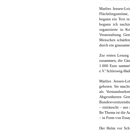
Marlies Jensen-Le
Flüchtlingsströme
begann ein Text in
begann ich nachz
organisierte in K
Veranstaltung. Gem
Menschen schärfen.
durch ein grausames
Zur ersten Lesung
zusammen, die Gäst
1.000 Euro sammeln
e.V.’ Schleswig-Ha
Marlies Jensen-L
geboren. Sie macht
als Vorstandssekr
Abgeordneten Gerd
Bundesvorsitzenden
– enttäuscht – aus
Ihr Thema ist die 
– in Form von Essa
Der Holm vor Schle