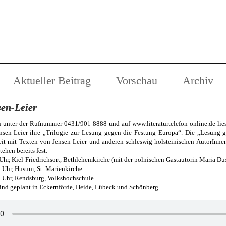
Aktueller Beitrag
Vorschau
Archiv
sen-Leier
n unter der Rufnummer 0431/901-8888 und auf www.literaturtelefon-online.de lies
nsen-Leier ihre „Trilogie zur Lesung gegen die Festung Europa“. Die „Lesung 
eit mit Texten von Jensen-Leier und anderen schleswig-holsteinischen AutorInne
ehen bereits fest:
 Uhr, Kiel-Friedrichsort, Bethlehemkirche (mit der polnischen Gastautorin Maria Du
9 Uhr, Husum, St. Marienkirche
9 Uhr, Rendsburg, Volkshochschule
ind geplant in Eckernförde, Heide, Lübeck und Schönberg.