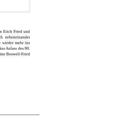
n Erich Fried und
ch nebeneinander
e wieder mehr ins
us Anlass des 90.
rine Boswell-Fried