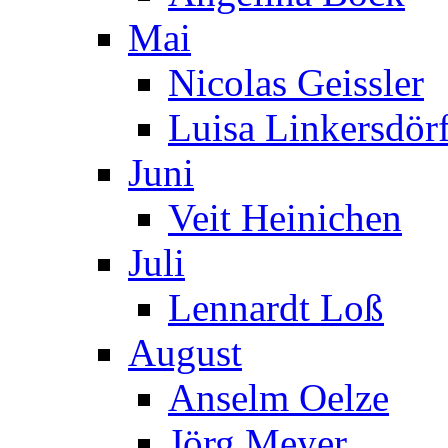
Mai
Nicolas Geissler
Luisa Linkersdör
Juni
Veit Heinichen
Juli
Lennardt Loß
August
Anselm Oelze
Jörg Meyer