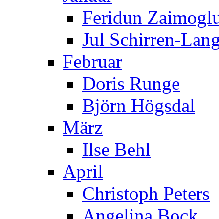
Feridun Zaimogl
Jul Schirren-Lan
Februar
Doris Runge
Björn Högsdal
März
Ilse Behl
April
Christoph Peters
Angelina Bock