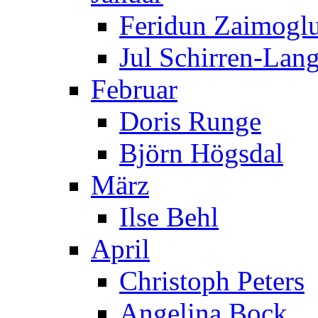
Feridun Zaimogl
Jul Schirren-Lan
Februar
Doris Runge
Björn Högsdal
März
Ilse Behl
April
Christoph Peters
Angelina Bock