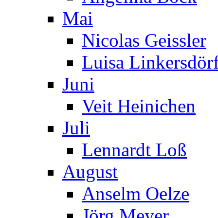
Mai
Nicolas Geissler
Luisa Linkersdör
Juni
Veit Heinichen
Juli
Lennardt Loß
August
Anselm Oelze
Jörg Meyer