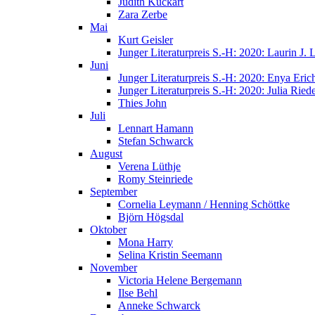
Judith Kuckart
Zara Zerbe
Mai
Kurt Geisler
Junger Literaturpreis S.-H: 2020: Laurin J.
Juni
Junger Literaturpreis S.-H: 2020: Enya Eric
Junger Literaturpreis S.-H: 2020: Julia Riede
Thies John
Juli
Lennart Hamann
Stefan Schwarck
August
Verena Lüthje
Romy Steinriede
September
Cornelia Leymann / Henning Schöttke
Björn Högsdal
Oktober
Mona Harry
Selina Kristin Seemann
November
Victoria Helene Bergemann
Ilse Behl
Anneke Schwarck