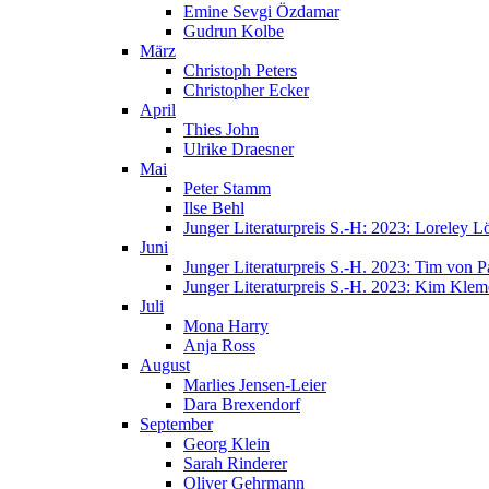
Emine Sevgi Özdamar
Gudrun Kolbe
März
Christoph Peters
Christopher Ecker
April
Thies John
Ulrike Draesner
Mai
Peter Stamm
Ilse Behl
Junger Literaturpreis S.-H: 2023: Loreley Lö
Juni
Junger Literaturpreis S.-H. 2023: Tim von P
Junger Literaturpreis S.-H. 2023: Kim Klem
Juli
Mona Harry
Anja Ross
August
Marlies Jensen-Leier
Dara Brexendorf
September
Georg Klein
Sarah Rinderer
Oliver Gehrmann