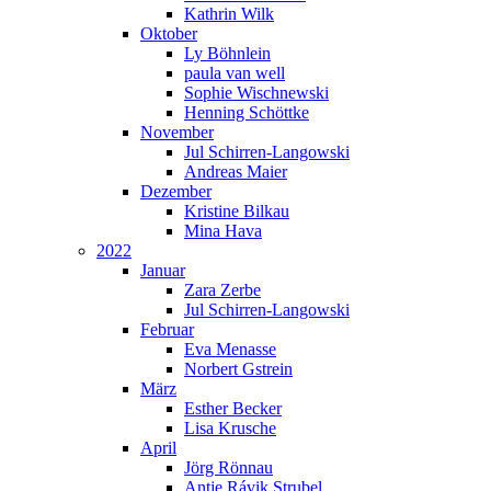
Kathrin Wilk
Oktober
Ly Böhnlein
paula van well
Sophie Wischnewski
Henning Schöttke
November
Jul Schirren-Langowski
Andreas Maier
Dezember
Kristine Bilkau
Mina Hava
2022
Januar
Zara Zerbe
Jul Schirren-Langowski
Februar
Eva Menasse
Norbert Gstrein
März
Esther Becker
Lisa Krusche
April
Jörg Rönnau
Antje Rávik Strubel