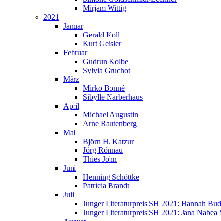
Mirjam Wittig
2021
Januar
Gerald Koll
Kurt Geisler
Februar
Gudrun Kolbe
Sylvia Gruchot
März
Mirko Bonné
Sibylle Narberhaus
April
Michael Augustin
Arne Rautenberg
Mai
Björn H. Katzur
Jörg Rönnau
Thies John
Juni
Henning Schöttke
Patricia Brandt
Juli
Junger Literaturpreis SH 2021: Hannah Bu
Junger Literaturpreis SH 2021: Jana Nabea