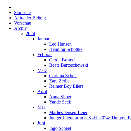
Startseite
Aktueller Beitrag
Vorschau
Archiv
2024
Januar
Leo Hansen
Henning Schöttke
Februar
Gerda Brömel
Beate Bartoschewski
März
Corinna Schell
Zara Zerbe
Reimer Boy Eilers
April
Anna Silber
Yandé Seck
Mai
Marlies Jensen-Leier
Junger Literaturpreis S.-H. 2024: Tim von P
Juni
Ingo Scheel