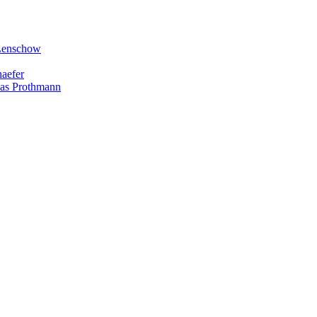
 Lenschow
haefer
lias Prothmann