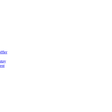
ffler
atay
ent