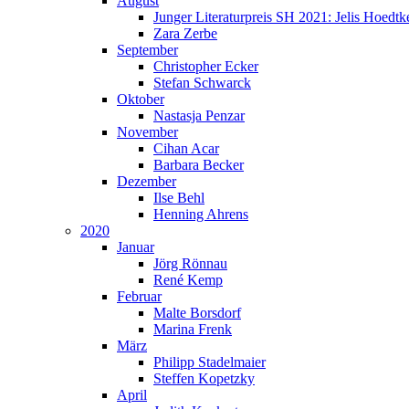
August
Junger Literaturpreis SH 2021: Jelis Hoedtk
Zara Zerbe
September
Christopher Ecker
Stefan Schwarck
Oktober
Nastasja Penzar
November
Cihan Acar
Barbara Becker
Dezember
Ilse Behl
Henning Ahrens
2020
Januar
Jörg Rönnau
René Kemp
Februar
Malte Borsdorf
Marina Frenk
März
Philipp Stadelmaier
Steffen Kopetzky
April