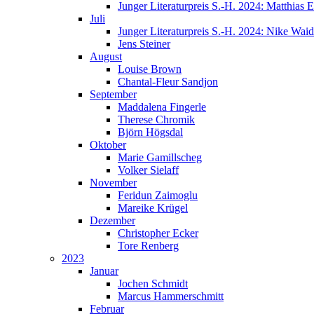
Junger Literaturpreis S.-H. 2024: Matthias E
Juli
Junger Literaturpreis S.-H. 2024: Nike Wai
Jens Steiner
August
Louise Brown
Chantal-Fleur Sandjon
September
Maddalena Fingerle
Therese Chromik
Björn Högsdal
Oktober
Marie Gamillscheg
Volker Sielaff
November
Feridun Zaimoglu
Mareike Krügel
Dezember
Christopher Ecker
Tore Renberg
2023
Januar
Jochen Schmidt
Marcus Hammerschmitt
Februar