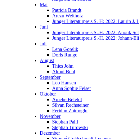
Mai
Patricia Brandt
Arezu Weitholz
Junger Literaturpreis S.-H: 2022: Laurin J.
Juni
Junger Literaturpreis S.-H. 2022: Anouk Sc
Junger Literaturpreis S.-H. 2022: Johann-E
Juli
Lena Gorelik
Doris Runge
August
Thies John
Almut Behl
September
Leo Hansen
Anna Sophie Felser
Oktober
Amelie Befeldt
Silvan Rechsteiner
Feridun Zaimoglu
November
Stephan Pahl
Stephan Turowski
Dezember
Simoné Goldschmidt-Lechner