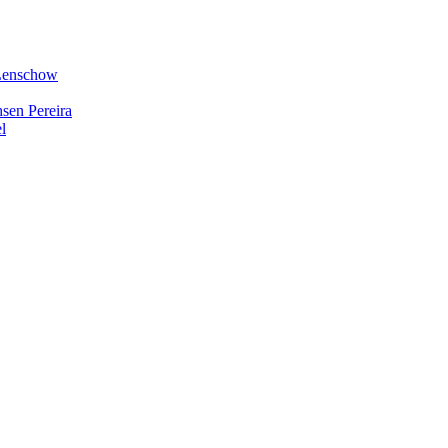
 Lenschow
hsen Pereira
l