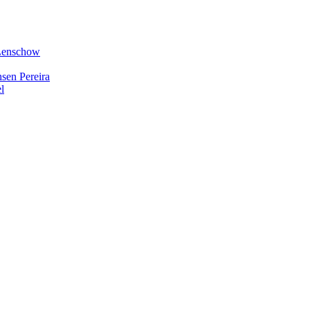
 Lenschow
hsen Pereira
l