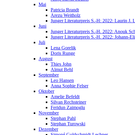
Mai
Patricia Brandt
Arezu Weitholz
Junger Literaturpreis S.-H: 2022: Laurin J.
Juni
Junger Literaturpreis S.-H. 2022: Anouk Sc
Junger Literaturpreis S.-H. 2022: Johann-E
Juli
Lena Gorelik
Doris Runge
August
Thies John
Almut Behl
September
Leo Hansen
Anna Sophie Felser
Oktober
Amelie Befeldt
Silvan Rechsteiner
Feridun Zaimoglu
November
Stephan Pahl
Stephan Turowski
Dezember
Simoné Goldschmidt-Lechner