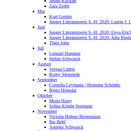
Judith Kuckart
Zara Zerbe
Mai
Kurt Geisler
Junger Literaturpreis S.-H: 2020: Laurin J.
Juni
Junger Literaturpreis S.-H: 2020: Enya Eric
Junger Literaturpreis S.-H: 2020: Julia Riede
Thies John
Juli
Lennart Hamann
Stefan Schwarck
August
Verena Lüthje
Romy Steinriede
September
Cornelia Leymann / Henning Schöttke
Björn Högsdal
Oktober
Mona Harry
Selina Kristin Seemann
November
Victoria Helene Bergemann
Ilse Behl
Anneke Schwarck