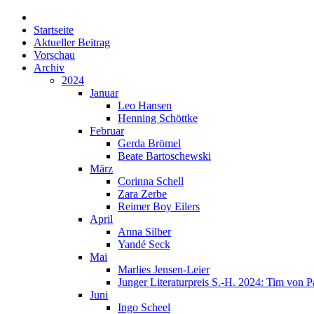
Startseite
Aktueller Beitrag
Vorschau
Archiv
2024
Januar
Leo Hansen
Henning Schöttke
Februar
Gerda Brömel
Beate Bartoschewski
März
Corinna Schell
Zara Zerbe
Reimer Boy Eilers
April
Anna Silber
Yandé Seck
Mai
Marlies Jensen-Leier
Junger Literaturpreis S.-H. 2024: Tim von P
Juni
Ingo Scheel