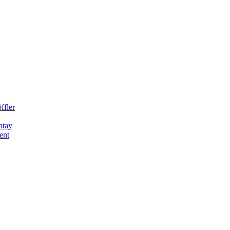
ffler
atay
ent