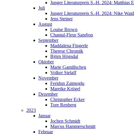
Junger Literaturpreis S.-H. 2024: Matthias E
Juli
Junger Literaturpreis S.-H. 2024: Nike Wai
Jens Steiner
August
Louise Brown
Chantal-Fleur Sandjon
September
Maddalena Fingerle
Therese Chromik
Björn Högsdal
Oktober
Marie Gamillscheg
Volker Sielaff
November
Feridun Zaimoglu
Mareike Krügel
Dezember
Christopher Ecker
Tore Renberg
2023
Januar
Jochen Schmidt
Marcus Hammerschmitt
Februar