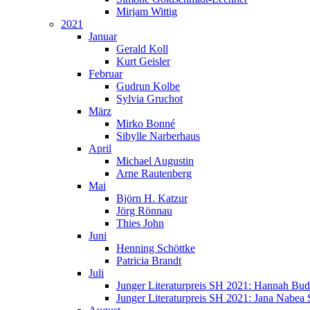
Mirjam Wittig
2021
Januar
Gerald Koll
Kurt Geisler
Februar
Gudrun Kolbe
Sylvia Gruchot
März
Mirko Bonné
Sibylle Narberhaus
April
Michael Augustin
Arne Rautenberg
Mai
Björn H. Katzur
Jörg Rönnau
Thies John
Juni
Henning Schöttke
Patricia Brandt
Juli
Junger Literaturpreis SH 2021: Hannah Bu
Junger Literaturpreis SH 2021: Jana Nabea