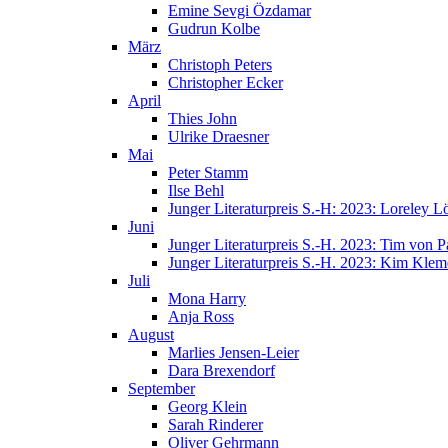
Emine Sevgi Özdamar
Gudrun Kolbe
März
Christoph Peters
Christopher Ecker
April
Thies John
Ulrike Draesner
Mai
Peter Stamm
Ilse Behl
Junger Literaturpreis S.-H: 2023: Loreley Lö
Juni
Junger Literaturpreis S.-H. 2023: Tim von P
Junger Literaturpreis S.-H. 2023: Kim Klem
Juli
Mona Harry
Anja Ross
August
Marlies Jensen-Leier
Dara Brexendorf
September
Georg Klein
Sarah Rinderer
Oliver Gehrmann