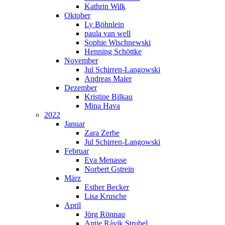
Kathrin Wilk
Oktober
Ly Böhnlein
paula van well
Sophie Wischnewski
Henning Schöttke
November
Jul Schirren-Langowski
Andreas Maier
Dezember
Kristine Bilkau
Mina Hava
2022
Januar
Zara Zerbe
Jul Schirren-Langowski
Februar
Eva Menasse
Norbert Gstrein
März
Esther Becker
Lisa Krusche
April
Jörg Rönnau
Antje Rávik Strubel