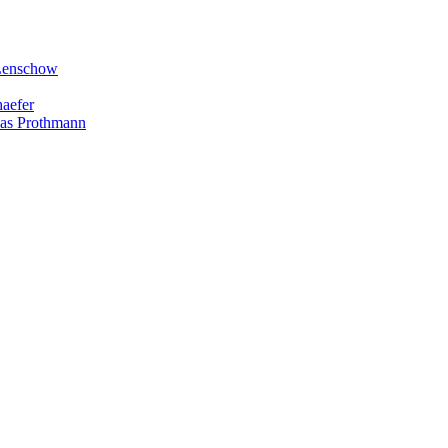
 Lenschow
haefer
lias Prothmann