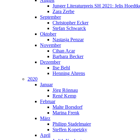
August
Junger Literaturpreis SH 2021: Jelis Hoedtk
Zara Zerbe
September
Christopher Ecker
Stefan Schwarck
Oktober
Nastasja Penzar
November
Cihan Acar
Barbara Becker
Dezember
Ilse Behl
Henning Ahrens
2020
Januar
Jörg Rönnau
René Kemp
Februar
Malte Borsdorf
Marina Frenk
März
Philipp Stadelmaier
Steffen Kopetzky
April